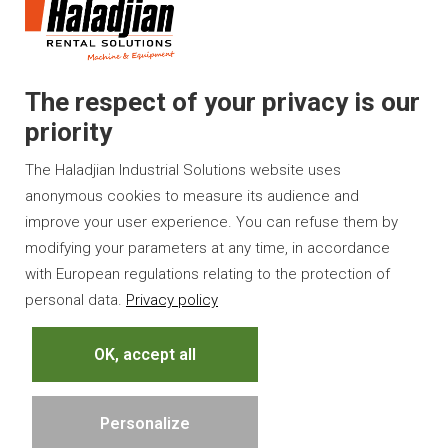
Le Groupe Haladjian
Haladjian Mining
Haladjian Mineral Solutions
The respect of your privacy is our
Haladjian Industrial Solutions
priority
Haladjian Drilling Solutions
The Haladjian Industrial Solutions website uses
Haladjian Construction
anonymous cookies to measure its audience and
Haladjian Waste & Recycling
improve your user experience. You can refuse them by
modifying your parameters at any time, in accordance
with European regulations relating to the protection of
personal data.
Privacy policy
OK, accept all
©Haladjian |
Mentions Légales
Personalize