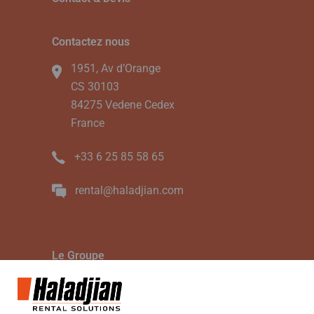
Contactez nous
1951, Av d’Orange
CS 30103
84275 Vedene Cedex
France
+33 6 25 85 58 65
rental@haladjian.com
Le Groupe
Le Groupe Haladjian
Haladjian Mining